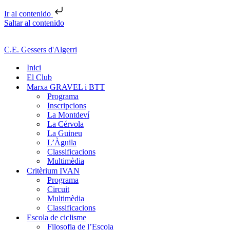
Ir al contenido
Saltar al contenido
C.E. Gessers d'Algerri
Inici
El Club
Marxa GRAVEL i BTT
Programa
Inscripcions
La Montdeví
La Cérvola
La Guineu
L’Àguila
Classificacions
Multimèdia
Critèrium IVAN
Programa
Circuit
Multimèdia
Classificacions
Escola de ciclisme
Filosofia de l’Escola​