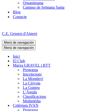
Organigrama
Campus de Setmana Santa
Blog
Contacte
C.E. Gessers d'Algerri
Menú de navegación
Menú de navegación
Inici
El Club
Marxa GRAVEL i BTT
Programa
Inscripcions
La Montdeví
La Cérvola
La Guineu
L’Àguila
Classificacions
Multimèdia
Critèrium IVAN
Programa